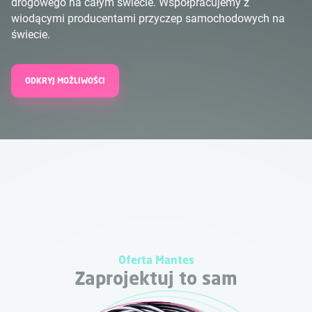
drogowego na całym świecie. Współpracujemy z
wiodącymi producentami przyczep samochodowych na
świecie.
ODKRYJ MOŻLIWOŚCI
Oferta Mantes
Zaprojektuj to sam